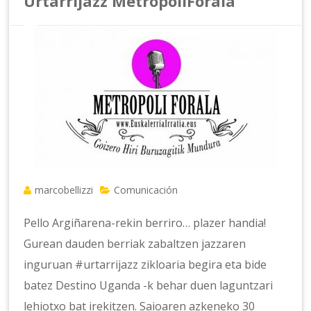
Urtarrijazz MetropoliForala
marcobellizzi
Comunicación
Pello Argiñarena-rekin berriro… plazer handia!
Gurean dauden berriak zabaltzen jazzaren
inguruan #urtarrijazz zikloaria begira eta bide
batez Destino Uganda -k behar duen laguntzari
lehiotxo bat irekitzen. Saioaren azkeneko 30