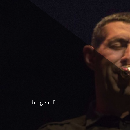
Ir
al
contenido
blog / info