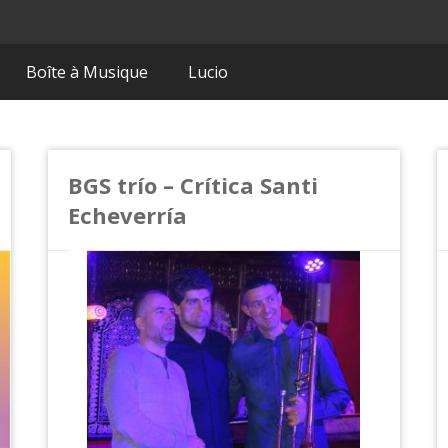
Boîte à Musique
Lucio
BGS trío – Crítica Santi
Echeverría