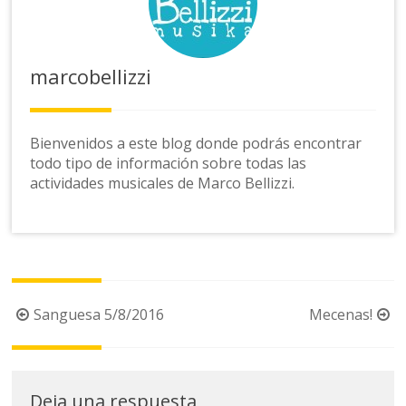
marcobellizzi
Bienvenidos a este blog donde podrás encontrar
todo tipo de información sobre todas las
actividades musicales de Marco Bellizzi.
Navegación
Sanguesa 5/8/2016
Mecenas!
de
la
entrada
Deja una respuesta