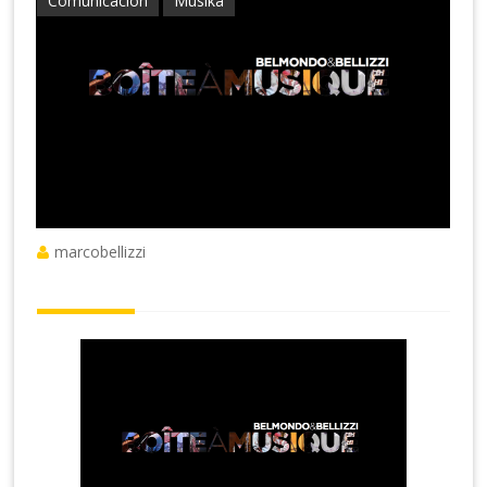
Comunicación
Musika
marcobellizzi