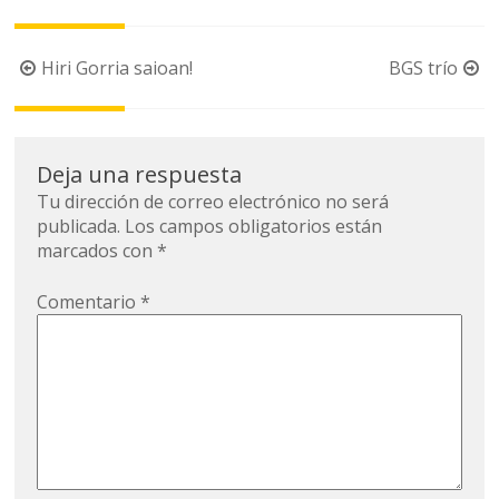
Navegación
Hiri Gorria saioan!
BGS trío
de
la
entrada
Deja una respuesta
Tu dirección de correo electrónico no será
publicada.
Los campos obligatorios están
marcados con
*
Comentario
*