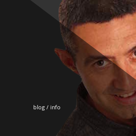
Ir
al
contenido
blog / info