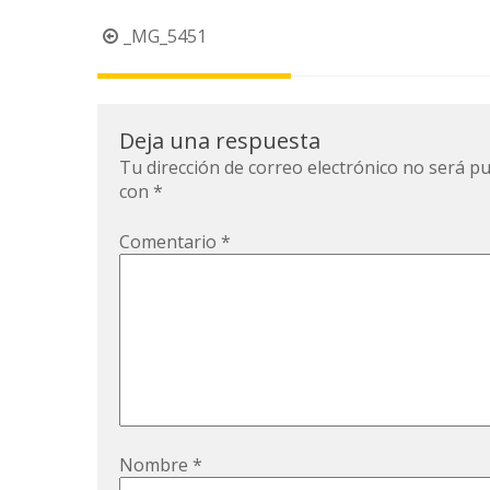
Navegación
_MG_5451
de
la
entrada
Deja una respuesta
Tu dirección de correo electrónico no será pu
con
*
Comentario
*
Nombre
*