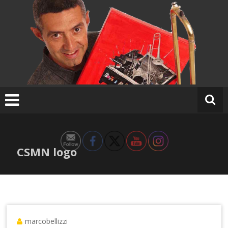
Ir
al
contenido
CSMN logo
marcobellizzi