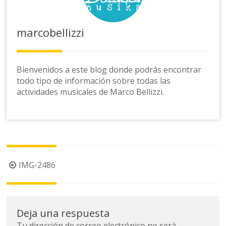
marcobellizzi
Bienvenidos a este blog donde podrás encontrar
todo tipo de información sobre todas las
actividades musicales de Marco Bellizzi.
Navegación
IMG-2486
de
la
entrada
Deja una respuesta
Tu dirección de correo electrónico no será