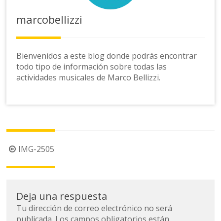
marcobellizzi
Bienvenidos a este blog donde podrás encontrar
todo tipo de información sobre todas las
actividades musicales de Marco Bellizzi.
Navegación
IMG-2505
de
la
entrada
Deja una respuesta
Tu dirección de correo electrónico no será
publicada.
Los campos obligatorios están