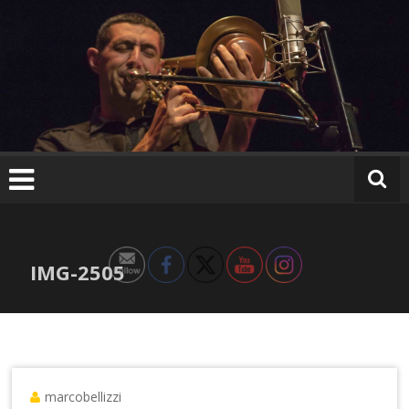
Ir
al
contenido
IMG-2505
marcobellizzi