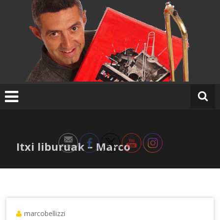
Ir
al
contenido
Itxi liburuak – Marco
marcobellizzi