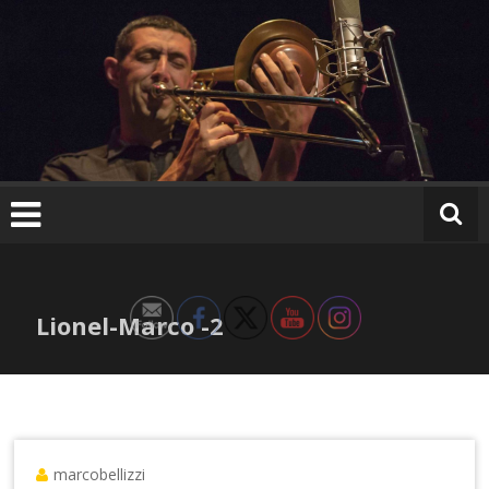
Ir
al
contenido
Lionel-Marco -2
marcobellizzi