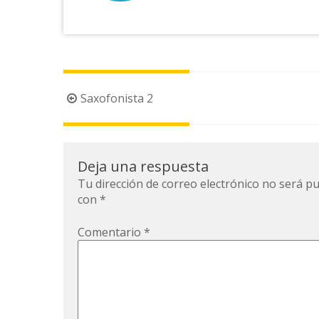
Navegación
Saxofonista 2
de
la
entrada
Deja una respuesta
Tu dirección de correo electrónico no será pu
con
*
Comentario
*