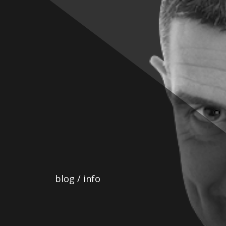
Ir
al
contenido
blog / info