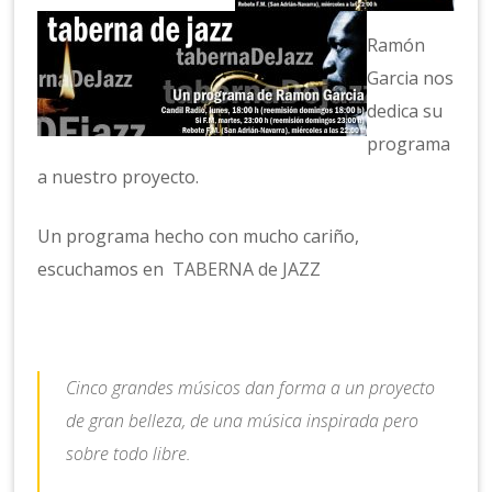
Ramón
Garcia nos
dedica su
programa
a nuestro proyecto.
Un programa hecho con mucho cariño,
escuchamos en
TABERN
A de JAZZ
Cinco grandes músicos dan forma a un proyecto
de gran belleza, de una música inspirada pero
sobre todo libre.